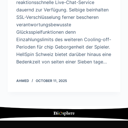
reaktionsschnelle Live-Chat-Service
dauernd zur Verfügung. Selbige beinhalten
SSL-Verschlüsselung ferner bescheren
verantwortungsbewusste
Glücksspielfunktionen denn
Einzahlungslimits des weiteren Cooling-off-
Perioden für chip Geborgenheit der Spieler.
HellSpin Schweiz bietet darüber hinaus eine
Bedenkzeit von seiten einer Sieben tage…
AHMED
OCTOBER 11, 2025