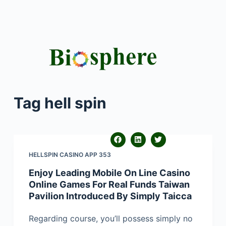
S
k
i
p
t
o
c
Tag
hell spin
o
n
t
e
HELLSPIN CASINO APP 353
n
t
Enjoy Leading Mobile On Line Casino
Online Games For Real Funds Taiwan
Pavilion Introduced By Simply Taicca
Regarding course, you’ll possess simply no