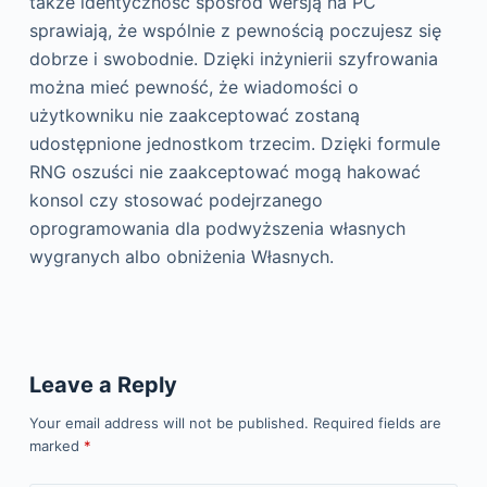
także identyczność spośród wersją na PC
sprawiają, że wspólnie z pewnością poczujesz się
dobrze i swobodnie. Dzięki inżynierii szyfrowania
można mieć pewność, że wiadomości o
użytkowniku nie zaakceptować zostaną
udostępnione jednostkom trzecim. Dzięki formule
RNG oszuści nie zaakceptować mogą hakować
konsol czy stosować podejrzanego
oprogramowania dla podwyższenia własnych
wygranych albo obniżenia Własnych.
Leave a Reply
Your email address will not be published.
Required fields are
marked
*