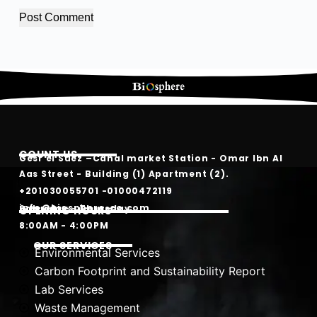
Post Comment
COUNT US
Gesr el Suez –Canal market Station - Omar Ibn Al
Aas Street - Building (1) Apartment (2).
+201030055701 -01000472119
info@biosphere-co.com
Saturday - Thursday
OPENING HOURS
8:00AM - 4:00PM
OUR SERVICES
Environmental Services
Carbon Footprint and Sustainability Report
Lab Services
Waste Management