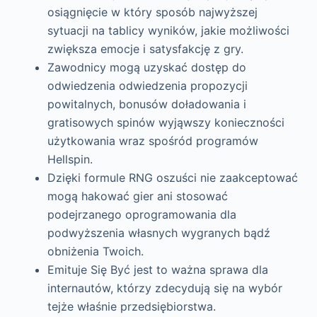
osiągnięcie w który sposób najwyższej
sytuacji na tablicy wyników, jakie możliwości
zwiększa emocje i satysfakcję z gry.
Zawodnicy mogą uzyskać dostęp do
odwiedzenia odwiedzenia propozycji
powitalnych, bonusów doładowania i
gratisowych spinów wyjąwszy konieczności
użytkowania wraz spośród programów
Hellspin.
Dzięki formule RNG oszuści nie zaakceptować
mogą hakować gier ani stosować
podejrzanego oprogramowania dla
podwyższenia własnych wygranych bądź
obniżenia Twoich.
Emituje Się Być jest to ważna sprawa dla
internautów, którzy zdecydują się na wybór
tejże właśnie przedsiębiorstwa.