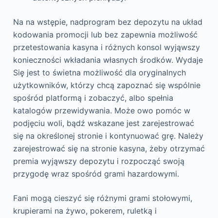
Na na wstępie, nadprogram bez depozytu na układ
kodowania promocji lub bez zapewnia możliwość
przetestowania kasyna i różnych konsol wyjąwszy
konieczności wkładania własnych środków. Wydaje
Się jest to świetna możliwość dla oryginalnych
użytkowników, którzy chcą zapoznać się wspólnie
spośród platformą i zobaczyć, albo spełnia
katalogów przewidywania. Może owo pomóc w
podjęciu woli, bądź wskazane jest zarejestrować
się na określonej stronie i kontynuować grę. Należy
zarejestrować się na stronie kasyna, żeby otrzymać
premia wyjąwszy depozytu i rozpocząć swoją
przygodę wraz spośród grami hazardowymi.
Fani mogą cieszyć się różnymi grami stołowymi,
krupierami na żywo, pokerem, ruletką i