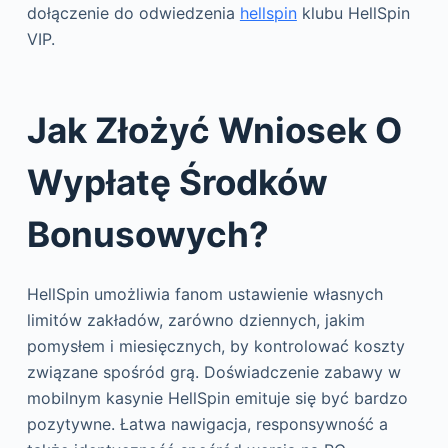
dołączenie do odwiedzenia
hellspin
klubu HellSpin
VIP.
Jak Złożyć Wniosek O
Wypłatę Środków
Bonusowych?
HellSpin umożliwia fanom ustawienie własnych
limitów zakładów, zarówno dziennych, jakim
pomysłem i miesięcznych, by kontrolować koszty
związane spośród grą. Doświadczenie zabawy w
mobilnym kasynie HellSpin emituje się być bardzo
pozytywne. Łatwa nawigacja, responsywność a