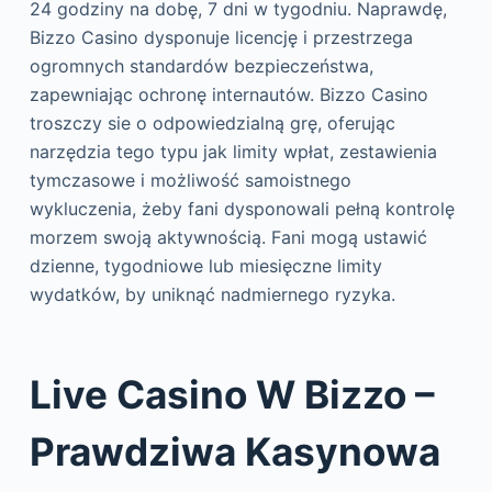
24 godziny na dobę, 7 dni w tygodniu. Naprawdę,
Bizzo Casino dysponuje licencję i przestrzega
ogromnych standardów bezpieczeństwa,
zapewniając ochronę internautów. Bizzo Casino
troszczy sie o odpowiedzialną grę, oferując
narzędzia tego typu jak limity wpłat, zestawienia
tymczasowe i możliwość samoistnego
wykluczenia, żeby fani dysponowali pełną kontrolę
morzem swoją aktywnością. Fani mogą ustawić
dzienne, tygodniowe lub miesięczne limity
wydatków, by uniknąć nadmiernego ryzyka.
Live Casino W Bizzo –
Prawdziwa Kasynowa