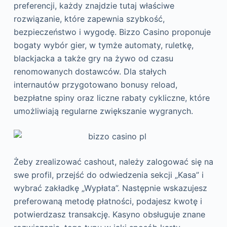
preferencji, każdy znajdzie tutaj właściwe
rozwiązanie, które zapewnia szybkość,
bezpieczeństwo i wygodę. Bizzo Casino proponuje
bogaty wybór gier, w tymże automaty, ruletkę,
blackjacka a także gry na żywo od czasu
renomowanych dostawców. Dla stałych
internautów przygotowano bonusy reload,
bezpłatne spiny oraz liczne rabaty cykliczne, które
umożliwiają regularne zwiększanie wygranych.
Żeby zrealizować cashout, należy zalogować się na
swe profil, przejść do odwiedzenia sekcji „Kasa” i
wybrać zakładkę „Wypłata”. Następnie wskazujesz
preferowaną metodę płatności, podajesz kwotę i
potwierdzasz transakcję. Kasyno obsługuje znane