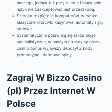
naszego, jednak tuż przy ruletce i blackjacku
język nie zaakceptować jest przeszkodą.
Szeroka rozpiętość komputerów, w tymże
klasyczne rozrywki kasynowe, automaty i gry
stołowe.
Systematycznie pojawiają się także akcje
specjalistyczne, w naszym atrakcyjny bizzo
casino bonus wyjąwszy depozytu, kody
promocyjne i darmowe spiny.
Zagraj W Bizzo Casino
(pl) Przez Internet W
Polsce