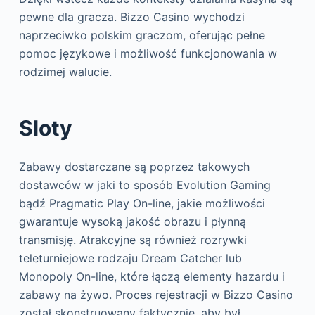
pewne dla gracza. Bizzo Casino wychodzi
naprzeciwko polskim graczom, oferując pełne
pomoc językowe i możliwość funkcjonowania w
rodzimej walucie.
Sloty
Zabawy dostarczane są poprzez takowych
dostawców w jaki to sposób Evolution Gaming
bądź Pragmatic Play On-line, jakie możliwości
gwarantuje wysoką jakość obrazu i płynną
transmisję. Atrakcyjne są również rozrywki
teleturniejowe rodzaju Dream Catcher lub
Monopoly On-line, które łączą elementy hazardu i
zabawy na żywo. Proces rejestracji w Bizzo Casino
został skonstruowany faktycznie, aby był