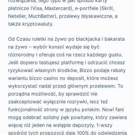
rozwiązania, tego typu w jaki sposób karty
płatnicze (Visa, Mastercard), e-portfele (Skrill,
Neteller, MuchBetter), przelewy błyskawiczne, a
także kryptowaluty.
Od Czasu ruletki na żywo po blackjacka i bakarata
na żywo – wybór konsol wydaje się być
różnorodny i oferuje coś na rzecz każdego gustu.
Jeśli dopiero testujesz platformę i odrzucić chcesz
ryzykować własnych środków, Bizzo podaje rabaty
wariantu bizzo casino no deposit, które możesz
wykorzystać nadal przed głównym przelewem. To
porządna możliwość, by sprawdzić nie
zaakceptować wyłącznie rozrywki, lecz też
funkcjonalność strony w języku polskim. Nowi fani
mogą odebrać solidny pęk powitalny, który zawiera
więcej niż jeden na wstępie depozyty. 1-wszy
spośród tych propozycji daje 100% do odwiedzenia