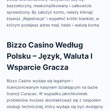
bezzwłoczny, nieskomplikowany i całkowicie
sprawdzony. By założyć konto, należy kliknąć
klawisz „Rejestracja” i wypełnić krótki blankiet, w
którym podajesz adres mejl, hasło i walutę konta.
Bizzo Casino Według
Polsku – Język, Waluta I
Wsparcie Gracza
Bizzo Casino wydaje się legalnym i
licencjonowanym kasynem działającym na bazie
licencji Curacao. W wypadku jakichkolwiek
problemów możesz skontaktować się z zespołem
obsługi technicznej, który wydaje się być dostępny