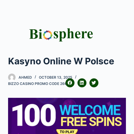
S
k
i
p
t
o
c
Kasyno Online W Polsce
o
n
t
AHMED
OCTOBER 13, 2025
BIZZO CASINO PROMO CODE 266
e
n
t