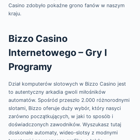
Casino zdobyło pokaźne grono fanów w naszym
kraju.
Bizzo Casino
Internetowego – Gry I
Programy
Dział komputerów slotowych w Bizzo Casino jest
to autentyczny arkadia gwoli miłośników
automatów. Spośród przeszło 2.000 różnorodnymi
slotami, Bizzo oferuje duży wybór, który nasyci
zarówno początkujących, w jaki to sposób i
doświadczonych zawodników. Wyszukasz tutaj
doskonałe automaty, wideo-slotsy z modnymi