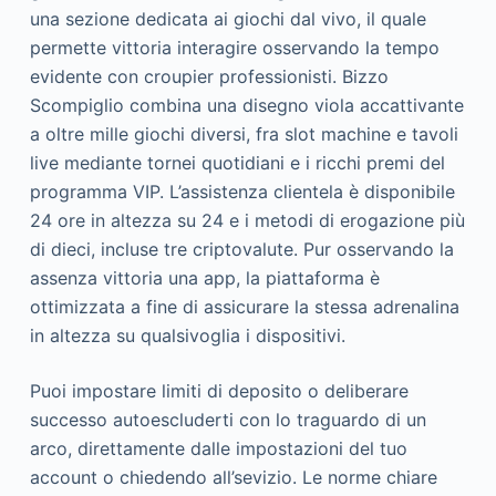
una sezione dedicata ai giochi dal vivo, il quale
permette vittoria interagire osservando la tempo
evidente con croupier professionisti. Bizzo
Scompiglio combina una disegno viola accattivante
a oltre mille giochi diversi, fra slot machine e tavoli
live mediante tornei quotidiani e i ricchi premi del
programma VIP. L’assistenza clientela è disponibile
24 ore in altezza su 24 e i metodi di erogazione più
di dieci, incluse tre criptovalute. Pur osservando la
assenza vittoria una app, la piattaforma è
ottimizzata a fine di assicurare la stessa adrenalina
in altezza su qualsivoglia i dispositivi.
Puoi impostare limiti di deposito o deliberare
successo autoescluderti con lo traguardo di un
arco, direttamente dalle impostazioni del tuo
account o chiedendo all’sevizio. Le norme chiare