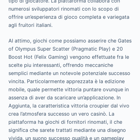
tipo di giocatore. La piattaforma collabora con
numerosi sviluppatori rinomati con lo scopo di
offrire un’esperienza di gioco completa e variegata
agli fruitori italiani.
Al attimo, giochi come possiamo asserire che Gates
of Olympus Super Scatter (Pragmatic Play) e 20
Boost Hot (Felix Gaming) vengono effettuate fra le
scelte piu interessanti, offrendo meccaniche
semplici mediante un notevole potenziale successo
vincita. Particolarmente apprezzata è la edizione
mobile, quale permette vittoria puntare ovunque in
assenza di aver da scaricare un’applicazione. In
Aggiunta, la caratteristica vittoria croupier dal vivo
crea l’atmosfera successo un vero casinò. La
piattaforma ha giochi di fornitori rinomati, il che
significa che sarete trattati mediante una disegno
vivida, un suono successo qualità e un gameplay