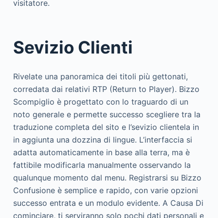
visitatore.
Sevizio Clienti
Rivelate una panoramica dei titoli più gettonati,
corredata dai relativi RTP (Return to Player). Bizzo
Scompiglio è progettato con lo traguardo di un
noto generale e permette successo scegliere tra la
traduzione completa del sito e l’sevizio clientela in
in aggiunta una dozzina di lingue. L’interfaccia si
adatta automaticamente in base alla terra, ma è
fattibile modificarla manualmente osservando la
qualunque momento dal menu. Registrarsi su Bizzo
Confusione è semplice e rapido, con varie opzioni
successo entrata e un modulo evidente. A Causa Di
cominciare, ti serviranno solo pochi dati personali e