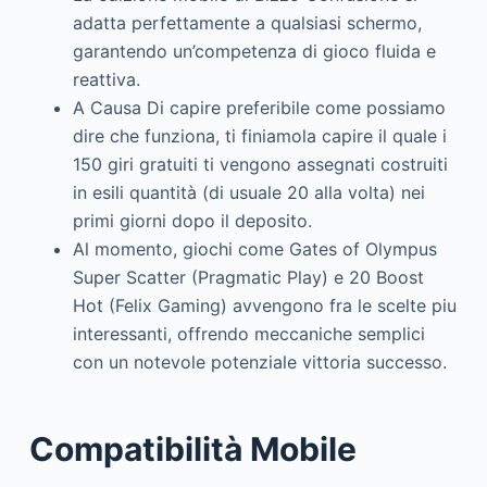
adatta perfettamente a qualsiasi schermo,
garantendo un’competenza di gioco fluida e
reattiva.
A Causa Di capire preferibile come possiamo
dire che funziona, ti finiamola capire il quale i
150 giri gratuiti ti vengono assegnati costruiti
in esili quantità (di usuale 20 alla volta) nei
primi giorni dopo il deposito.
Al momento, giochi come Gates of Olympus
Super Scatter (Pragmatic Play) e 20 Boost
Hot (Felix Gaming) avvengono fra le scelte piu
interessanti, offrendo meccaniche semplici
con un notevole potenziale vittoria successo.
Compatibilità Mobile