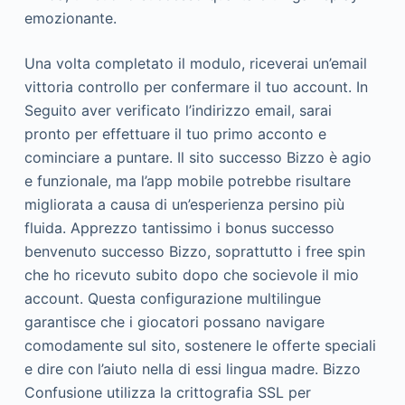
emozionante.
Una volta completato il modulo, riceverai un’email
vittoria controllo per confermare il tuo account. In
Seguito aver verificato l’indirizzo email, sarai
pronto per effettuare il tuo primo acconto e
cominciare a puntare. Il sito successo Bizzo è agio
e funzionale, ma l’app mobile potrebbe risultare
migliorata a causa di un’esperienza persino più
fluida. Apprezzo tantissimo i bonus successo
benvenuto successo Bizzo, soprattutto i free spin
che ho ricevuto subito dopo che socievole il mio
account. Questa configurazione multilingue
garantisce che i giocatori possano navigare
comodamente sul sito, sostenere le offerte speciali
e dire con l’aiuto nella di essi lingua madre. Bizzo
Confusione utilizza la crittografia SSL per