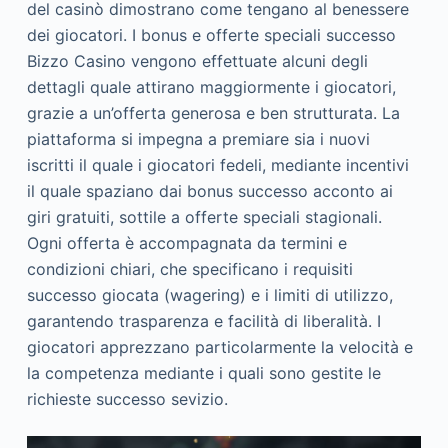
del casinò dimostrano come tengano al benessere
dei giocatori. I bonus e offerte speciali successo
Bizzo Casino vengono effettuate alcuni degli
dettagli quale attirano maggiormente i giocatori,
grazie a un’offerta generosa e ben strutturata. La
piattaforma si impegna a premiare sia i nuovi
iscritti il quale i giocatori fedeli, mediante incentivi
il quale spaziano dai bonus successo acconto ai
giri gratuiti, sottile a offerte speciali stagionali.
Ogni offerta è accompagnata da termini e
condizioni chiari, che specificano i requisiti
successo giocata (wagering) e i limiti di utilizzo,
garantendo trasparenza e facilità di liberalità. I
giocatori apprezzano particolarmente la velocità e
la competenza mediante i quali sono gestite le
richieste successo sevizio.