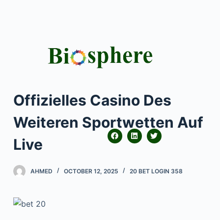
S
k
i
p
t
o
c
Offizielles Casino Des
o
n
Weiteren Sportwetten Auf
t
e
Live
n
t
AHMED
OCTOBER 12, 2025
20 BET LOGIN 358