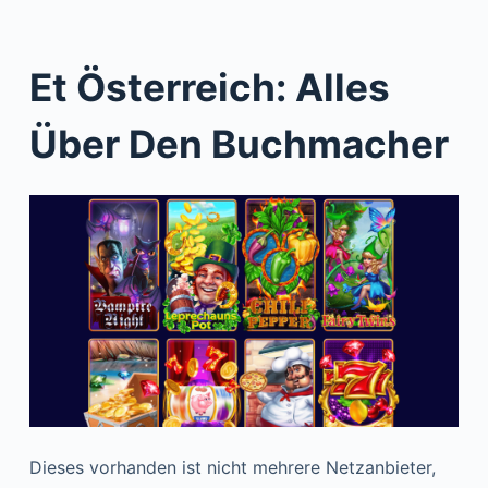
Et Österreich: Alles
Über Den Buchmacher
Dieses vorhanden ist nicht mehrere Netzanbieter,