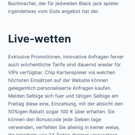
Buchmacher, der für jedweden Black jack spieler
irgendetwas vom Gute angebot hat der.
Live-wetten
Exklusive Promotionen, innovative Anfragen ferner
auch wöchentliche Tarife sind dauernd wieder für
VIPs verfügbar. Chip Kartenspieler via welchen
höchsten Einsätzen auf der Website können
gelegentlich personalisierte Anfragen kaufen.
Melden Selbige sich fuer und tätigen Selbige am
Freitag diese eine, Einzahlung, mit der absicht den
50%igen Rabatt sogar 100 € über erhalten. Sie
können den Bonuscode jede Sieben tage
verwenden, verfehlen Sie alleinig in keiner weise,
ihn innerhalb von 24 Zeiten dreimal umzusetzen.