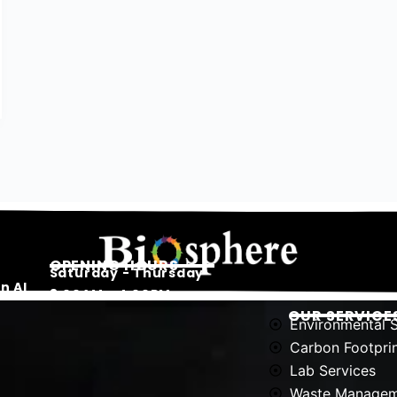
OPENING HOURS
Saturday - Thursday
n Al
8:00AM - 4:00PM
OUR SERVICE
Environmental S
Carbon Footprin
Lab Services
Waste Managem