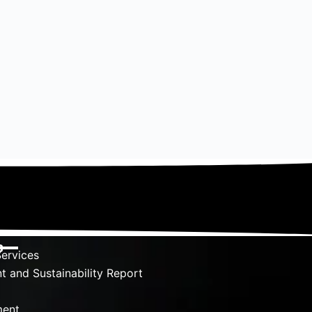
S
ervices
t and Sustainability Report
ent