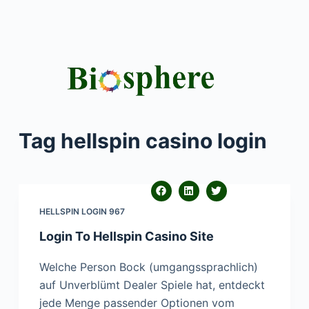
S
k
i
p
t
o
c
Tag
hellspin casino login
o
n
t
e
HELLSPIN LOGIN 967
n
t
Login To Hellspin Casino Site
Welche Person Bock (umgangssprachlich)
auf Unverblümt Dealer Spiele hat, entdeckt
jede Menge passender Optionen vom