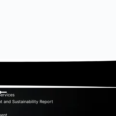
S
ervices
t and Sustainability Report
ent